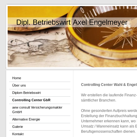
Dipl. Betriebswirt Axel Engelmeyer
Home
Controlling Center Wahl & Eng
Über uns
Diplom Betriebswirt
Wir erstellen die laufende Fina
Controlling Center GbR
sämtlicher Branchen.
aew consult Versicherungsmakler
Ohne gesonderten Aufpreis werd
GmbH
Erstellung der Finanzbuchhaltung 
Alternative Energie
Unternehmer erkennen kann, wo i
Umsatz / Wareneinsatz kann als 
Galerie
Berufsgenossenschaften dienen.
Kontakt